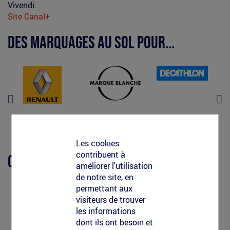
Vivendi.
Site Canal+
(le
lien
Des marquages au sol pour...
est
externe)
Les cookies
contribuent à
Clean-Tag opère avec/pour...
améliorer l'utilisation
de notre site, en
permettant aux
visiteurs de trouver
les informations
dont ils ont besoin et