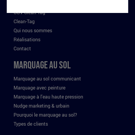
CGV Clean-Tag
Clean-Tag
Qui nous sommes
Réalisations
Contact
Marquage au sol
Marquage au sol communicant
Marquage avec peinture
Marquage à l'eau haute pression
Nudge marketing & urbain
Pourquoi le marquage au sol?
Types de clients