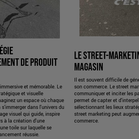
égie
Le street-marketi
ment de produit
magasin
Il est souvent difficile de gén
 immersive et mémorable. Le
son commerce. Le street mark
tégique et visuelle
communiquer et inciter les pas
Imaginez un espace où chaque
permet de capter et d'interpe
 à s'immerger dans l'univers du
sélectionnant les lieux straté
ge visuel qui guide, inspire
street marketing peut augmen
rs à la création d'une
commerce.
ne toile sur laquelle se
lancement réussie.