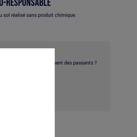
o-responsable
sol réalisé sans produit chimique.
ouvez orienter le comportement des passants ?
.