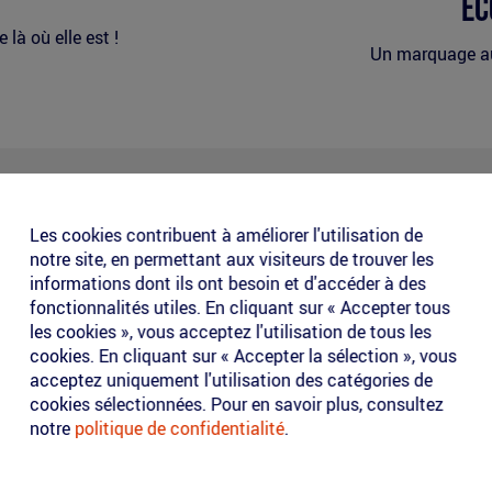
Éc
 là où elle est !
Un marquage au 
u service du ROI
luence. Pourquoi se contenter d’afficher votre logo quand vous p
Les cookies contribuent à améliorer l'utilisation de
ispositifs de publicité urbaine créent une interaction cognitive
notre site, en permettant aux visiteurs de trouver les
informations dont ils ont besoin et d'accéder à des
t (nous regardons le sol 80% du temps).
fonctionnalités utiles. En cliquant sur « Accepter tous
fs (Drive-to-Store).
les cookies », vous acceptez l'utilisation de tous les
publicité en une expérience utile ou ludique.
cookies. En cliquant sur « Accepter la sélection », vous
acceptez uniquement l'utilisation des catégories de
cookies sélectionnées. Pour en savoir plus, consultez
notre
politique de confidentialité
.
Exemples de dispositifs tactiques