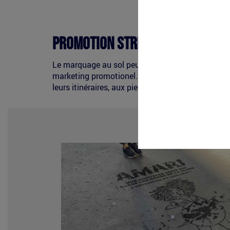
Promotion street marketing
Le marquage au sol peut aussi être utilisé prom
marketing promotionel. Le marquage au sol vous 
leurs itinéraires, aux pieds des lieux qu'elles 
marquage-
sol-
cleantag-
amari.jpg