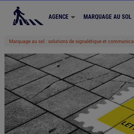
Aller
au
contenu
AGENCE
MARQUAGE AU SOL
principal
Marquage au sol : solutions de signalétique et communica
maraquage-
laposte-
asterix.jpg