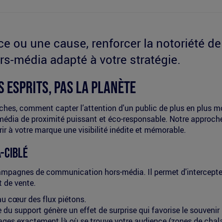
ce ou une cause, renforcer la notoriété d
s-média adapté à votre stratégie.
s esprits, pas la planète
ches, comment capter l’attention d'un public de plus en plus m
média de proximité puissant et éco-responsable. Notre approche
ir à votre marque une visibilité inédite et mémorable.
-ciblé
ampagnes de communication hors-média. Il permet d'intercepter vo
t de vente.
 cœur des flux piétons.
du support génère un effet de surprise qui favorise le souvenir p
es exactement là où se trouve votre audience (zones de chalan