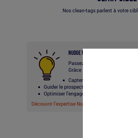
Nos clean-tags parlent à votre cible
Nudge
Nudge Marketing : L’intelligence a
Passez de la visibilité à l’inf
marketing
Grâce au Nudge Marketing, nos d
Capter l'attention naturellemen
Guider le prospect via des parcours instincti
Optimiser l'engagement en transformant la 
Découvrir l'expertise Nudge de Clean Tag