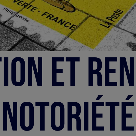
ion et ren
notoriété