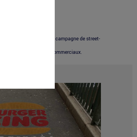
 l'espace public avec une campagne de street-
ns leurs quotidiens, sur
 presse ou de partenaires commerciaux.