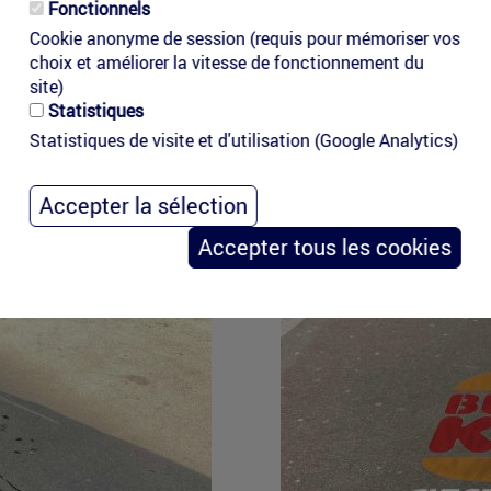
Fonctionnels
Cookie anonyme de session (requis pour mémoriser vos
choix et améliorer la vitesse de fonctionnement du
site)
Statistiques
ouvoir un produit, une marque, un service ou un événement dans
Statistiques de visite et d'utilisation (Google Analytics)
permettera alors de communiquer au plus près de vos cibes, da
fréqeuntes. Il vous permettera aussi de communiquer auprès de la
Accepter la sélection
Accepter tous les cookies
burgerkik-
marquage-
sol-
cleantag.jpg