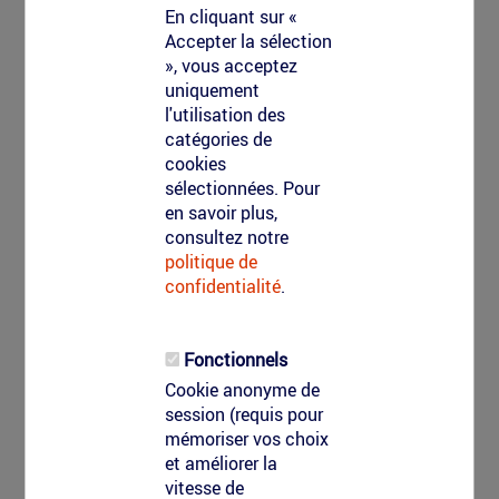
Marquage
En cliquant sur «
Accepter la sélection
sport
», vous acceptez
uniquement
et
l'utilisation des
santé
catégories de
Sport & Santé (Design Actif)
cookies
sélectionnées. Pour
Faites de la ville un terrain de jeu et de
en savoir plus,
mouvement : encouragez la mobilité douce et
consultez notre
l'activité physique en transformant chaque trajet
politique de
en une expérience ludique.
confidentialité
.
Objectif : Bien-être et mouvement.
Solutions : Aménagements sportifs urbains,
Fonctionnels
parcours de santé, incitation à la mobilité
douce.
Cookie anonyme de
session (requis pour
En savoir plus sur le Design Actif
mémoriser vos choix
et améliorer la
vitesse de