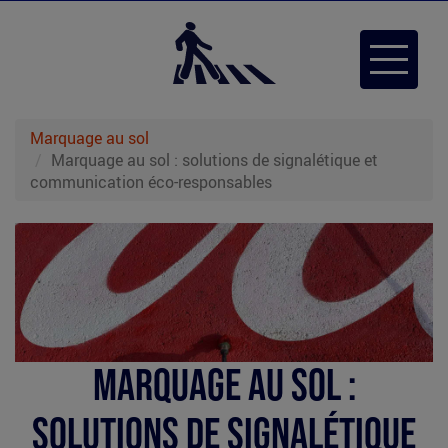
Aller
au
Toggle
contenu
navigat
principal
Marquage au sol
Marquage au sol : solutions de signalétique et
communication éco-responsables
marquage-
sol-
coca.jpg
Marquage au sol :
solutions de signalétique