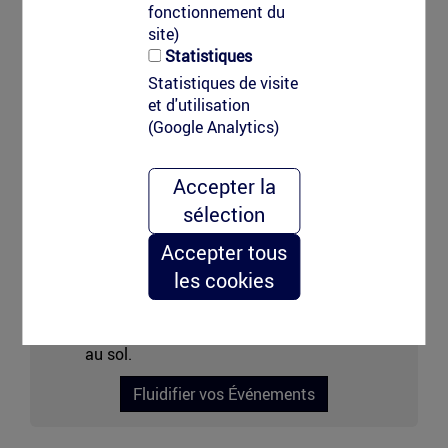
fonctionnement du
Marquage
site)
événementiel
Statistiques
Statistiques de visite
et d'utilisation
(Google Analytics)
Événementiel & Lieux de Flux
Accepter la
Optimisez le parcours de vos participants :
utilisez l'intelligence comportementale pour
sélection
guider les foules de manière fluide et instinctive,
Accepter tous
sans encombrer votre scénographie.
les cookies
Objectif : Expérience utilisateur et sécurité.
Solutions : Signalétique événementielle,
gestion des flux de visiteurs, scénographie
au sol.
Fluidifier vos Événements