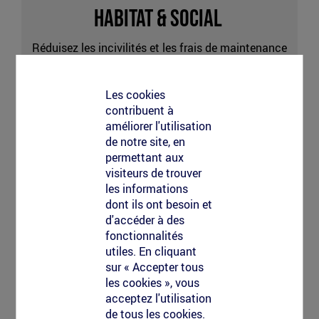
Habitat & Social
Réduisez les incivilités et les frais de maintenance
au pied des immeubles.
Les cookies
contribuent à
Marquage
améliorer l'utilisation
association
de notre site, en
permettant aux
visiteurs de trouver
les informations
Associations & ONG
dont ils ont besoin et
d'accéder à des
fonctionnalités
Portez vos messages de sensibilisation sans
utiles. En cliquant
laisser d'empreinte écologique.
sur « Accepter tous
les cookies », vous
acceptez l'utilisation
de tous les cookies.