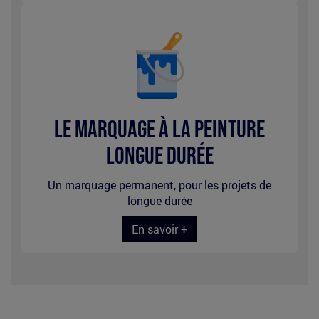
Marquage
à
la
peinture
Le marquage à la peinture
longue
longue durée
durée
Un marquage permanent, pour les projets de
longue durée
En savoir +