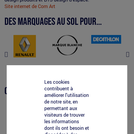
Site internet de Com Art
(le
lien
Des marquages au sol pour...
est
externe)
Les cookies
Clean-Tag opère avec/pour...
contribuent à
améliorer l'utilisation
de notre site, en
permettant aux
visiteurs de trouver
les informations
dont ils ont besoin et