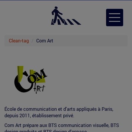
Aller
au
Toggle
contenu
navigat
principal
Clean-tag
Com Art
École de communication et d'arts appliqués à Paris,
depuis 2011, établissement privé.
Com Art prépare aux BTS communication visuelle, BTS
design produits et BTS design d'espace.