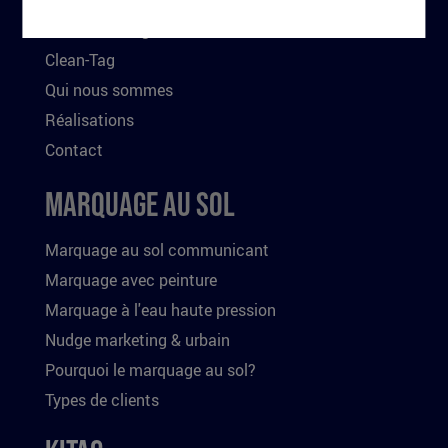
CGV Clean-Tag
Clean-Tag
Qui nous sommes
Réalisations
Contact
Marquage au sol
Marquage au sol communicant
Marquage avec peinture
Marquage à l'eau haute pression
Nudge marketing & urbain
Pourquoi le marquage au sol?
Types de clients