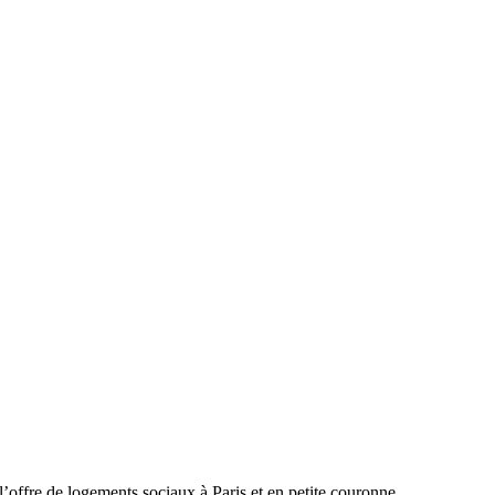
l’offre de logements sociaux à Paris et en petite couronne.