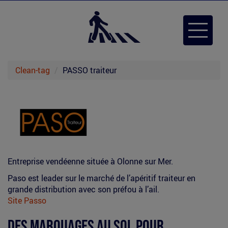
Aller
au
Toggle
contenu
navigat
principal
Clean-tag
PASSO traiteur
Entreprise vendéenne située à Olonne sur Mer.
Paso est leader sur le marché de l’apéritif traiteur en
grande distribution avec son préfou à l’ail.
Site Passo
(le
lien
Des marquages au sol pour...
est