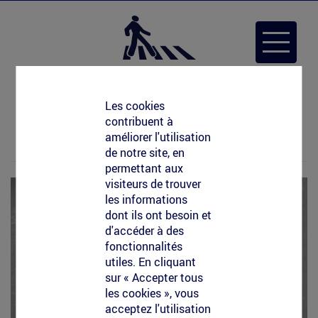
Aller
au
Toggle
contenu
navigat
principal
clean-tag-fondation-
Les cookies
contribuent à
nicolas-hulot.jpg
améliorer l'utilisation
de notre site, en
permettant aux
visiteurs de trouver
les informations
dont ils ont besoin et
d'accéder à des
fonctionnalités
utiles. En cliquant
sur « Accepter tous
les cookies », vous
acceptez l'utilisation