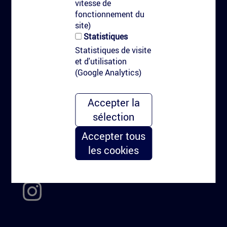
Marquage au sol communicant
vitesse de
fonctionnement du
Marquage avec peinture
site)
Marquage à l'eau haute pression
Statistiques
Nudge marketing & urbain
Statistiques de visite
et d'utilisation
Pourquoi le marquage au sol?
(Google Analytics)
Types de clients
Kitag
Accepter la
sélection
Le kit de marquage personnalisé
Accepter tous
Carré Urbain
les cookies
Agence et régie hors média