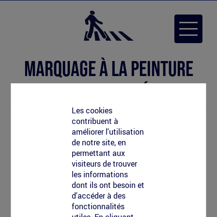
Aller
au
Toggle
contenu
navigat
principal
Marquage à la peinture
longue durée
Les cookies
contribuent à
améliorer l'utilisation
de notre site, en
permettant aux
visiteurs de trouver
les informations
dont ils ont besoin et
d'accéder à des
fonctionnalités
utiles. En cliquant