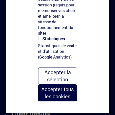
session (requis pour
Réalisations
mémoriser vos choix
Contact
et améliorer la
vitesse de
Marquage au sol
fonctionnement du
site)
Statistiques
Marquage au sol communicant
Statistiques de visite
Marquage avec peinture
et d'utilisation
Marquage à l'eau haute pression
(Google Analytics)
Nudge marketing & urbain
Pourquoi le marquage au sol?
Accepter la
sélection
Types de clients
Accepter tous
Kitag
les cookies
Le kit de marquage personnalisé
Carré Urbain