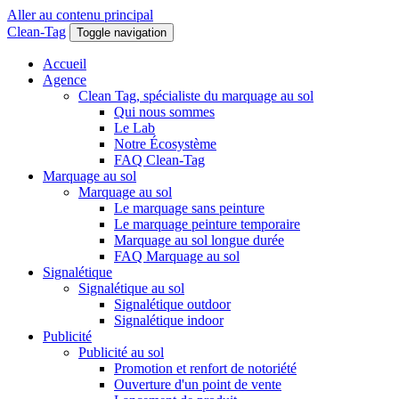
Aller au contenu principal
Clean-Tag
Toggle navigation
Accueil
Agence
Clean Tag, spécialiste du marquage au sol
Qui nous sommes
Le Lab
Notre Écosystème
FAQ Clean-Tag
Marquage au sol
Marquage au sol
Le marquage sans peinture
Le marquage peinture temporaire
Marquage au sol longue durée
FAQ Marquage au sol
Signalétique
Signalétique au sol
Signalétique outdoor
Signalétique indoor
Publicité
Publicité au sol
Promotion et renfort de notoriété
Ouverture d'un point de vente