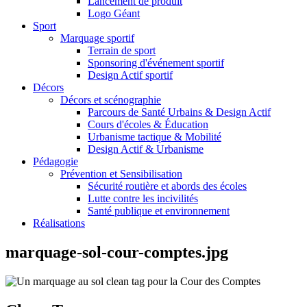
Lancement de produit
Logo Géant
Sport
Marquage sportif
Terrain de sport
Sponsoring d'événement sportif
Design Actif sportif
Décors
Décors et scénographie
Parcours de Santé Urbains & Design Actif
Cours d'écoles & Éducation
Urbanisme tactique & Mobilité
Design Actif & Urbanisme
Pédagogie
Prévention et Sensibilisation
Sécurité routière et abords des écoles
Lutte contre les incivilités
Santé publique et environnement
Réalisations
marquage-sol-cour-comptes.jpg