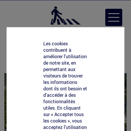
Aller
au
Toggle
contenu
navigat
principal
marquage-sol-tour-
Les cookies
contribuent à
france.jpg
améliorer l'utilisation
de notre site, en
permettant aux
visiteurs de trouver
les informations
dont ils ont besoin et
d'accéder à des
fonctionnalités
utiles. En cliquant
sur « Accepter tous
les cookies », vous
acceptez l'utilisation