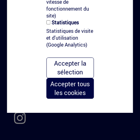
Marquage au sol communicant
vitesse de
fonctionnement du
Marquage avec peinture
site)
Marquage à l'eau haute pression
Statistiques
Nudge marketing & urbain
Statistiques de visite
et d'utilisation
Pourquoi le marquage au sol?
(Google Analytics)
Types de clients
Kitag
Accepter la
sélection
Le kit de marquage personnalisé
Accepter tous
Carré Urbain
les cookies
Agence et régie hors média