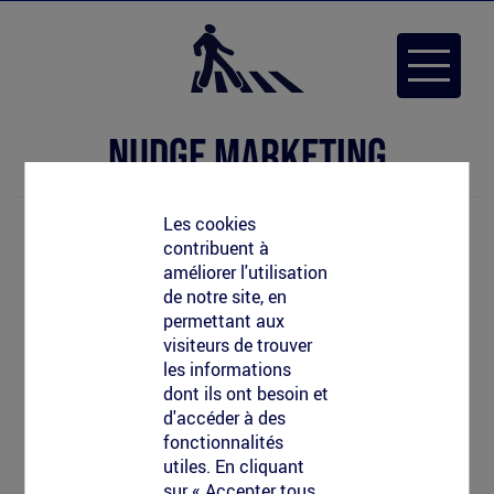
Aller
au
Toggle
contenu
navigat
principal
Nudge marketing
Les cookies
contribuent à
améliorer l'utilisation
de notre site, en
permettant aux
visiteurs de trouver
les informations
dont ils ont besoin et
d'accéder à des
fonctionnalités
utiles. En cliquant
sur « Accepter tous