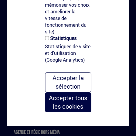
Contact
mémoriser vos choix
et améliorer la
Marquage au sol
vitesse de
fonctionnement du
site)
Marquage au sol communicant
Statistiques
Marquage avec peinture
Statistiques de visite
Marquage à l'eau haute pression
et d'utilisation
(Google Analytics)
Nudge marketing & urbain
Pourquoi le marquage au sol?
Accepter la
Types de clients
sélection
Kitag
Accepter tous
les cookies
Le kit de marquage personnalisé
Carré Urbain
Agence et régie hors média