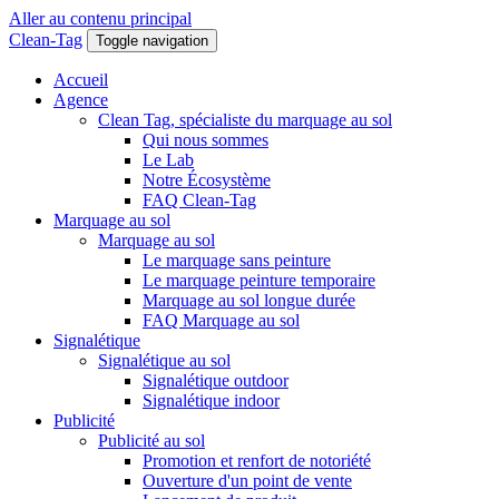
Aller au contenu principal
Clean-Tag
Toggle navigation
Accueil
Agence
Clean Tag, spécialiste du marquage au sol
Qui nous sommes
Le Lab
Notre Écosystème
FAQ Clean-Tag
Marquage au sol
Marquage au sol
Le marquage sans peinture
Le marquage peinture temporaire
Marquage au sol longue durée
FAQ Marquage au sol
Signalétique
Signalétique au sol
Signalétique outdoor
Signalétique indoor
Publicité
Publicité au sol
Promotion et renfort de notoriété
Ouverture d'un point de vente