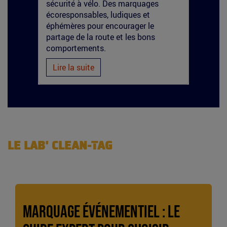
abo
sécurité à vélo. Des marquages
à un
écoresponsables, ludiques et
uni
éphémères pour encourager le
l'e
partage de la route et les bons
comportements.
Lire la suite
Li
LE LAB' CLEAN-TAG
Marquage événementiel : le