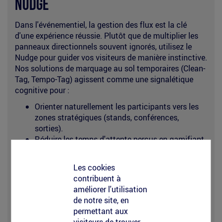
Nudge
Dans l'événementiel, la gestion des flux est la clé
d'une expérience réussie. Plutôt que de multiplier les
panneaux directionnels souvent ignorés, utilisez le
Nudge pour guider vos visiteurs de manière instinctive.
Nos solutions de marquage au sol temporaires (Clean-
Tag, Tempo-Tag) agissent comme une signalétique
cognitive pour :
Orienter naturellement les participants vers les
zones stratégiques (stands, conférences,
sorties).
Réduire les temps d'attente perçus en gamifiant
les files d'accès.
Sécuriser les déplacements sans encombrer
Les cookies
l'espace visuel de votre scénographie.
contribuent à
Faites du sol le premier vecteur d'une expérience
améliorer l'utilisation
visiteur fluide et mémorable.
de notre site, en
permettant aux
Découvrir l'intelligence comportementale en