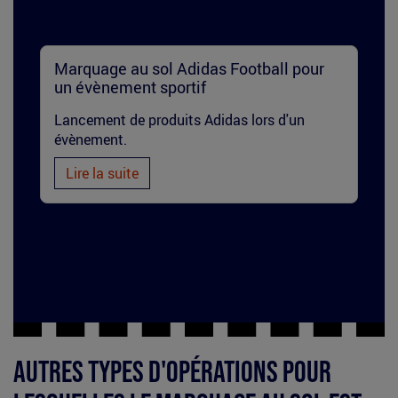
clean-
Marquage au sol Adidas Football pour
un évènement sportif
tag-
Lancement de produits Adidas lors d'un
carre-
évènement.
urbain-
Lire la suite
adidas-
football-
street-
marketing-
sport.jpg
Autres types d'opérations pour