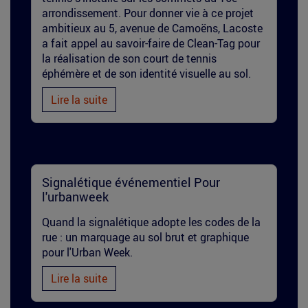
arrondissement. Pour donner vie à ce projet
ambitieux au 5, avenue de Camoëns, Lacoste
a fait appel au savoir-faire de Clean-Tag pour
la réalisation de son court de tennis
éphémère et de son identité visuelle au sol.
Lire la suite
marquage-
Signalétique événementiel Pour
l'urbanweek
signaletique-
Quand la signalétique adopte les codes de la
urbanweek.jpg
rue : un marquage au sol brut et graphique
pour l'Urban Week.
Lire la suite