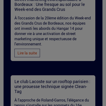
marquage-
Bordeaux : Une fresque au sol pour le
sol-
Week-end des Grands Crus
ugcb-
À l’occasion de la 20ème édition du Week-end
des Grands Crus de Bordeaux, nos équipes
2.jpg
ont investi les abords du Hangar 14 pour
donner vie à une activation de street
marketing unique et respectueuse de
l'environnement.
Lire la suite
marquage-
Le club Lacoste sur un rooftop parisien :
une prouesse technique signée Clean-
terrain-
Tag
lacoste.jpg
À l'approche de Roland-Garros, l'élégance du
tennis s'installe sur les sommets du 16e