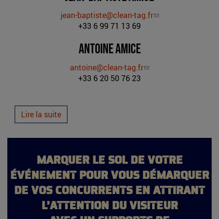
jean-baptiste@clean-tag.fr
(le
+33 6 99 71 13 69
lien
envoie
Antoine Amice
un
courriel)
antoine@clean-tag.fr
(le
+33 6 20 50 76 23
lien
envoie
un
courriel)
Lire la suite
MARQUER LE SOL DE VOTRE
ÉVÉNEMENT POUR VOUS DÉMARQUER
DE VOS CONCURRENTS EN ATTIRANT
L’ATTENTION DU VISITEUR