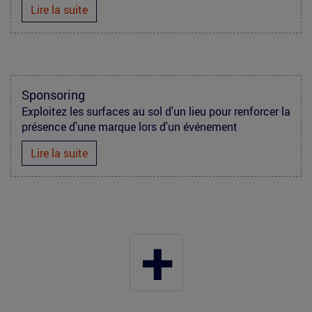
Lire la suite
marquage-
Sponsoring
Exploitez les surfaces au sol d'un lieu pour renforcer la
sol-
présence d'une marque lors d'un événement
marathon-
Lire la suite
paris-
asics.jpg
+