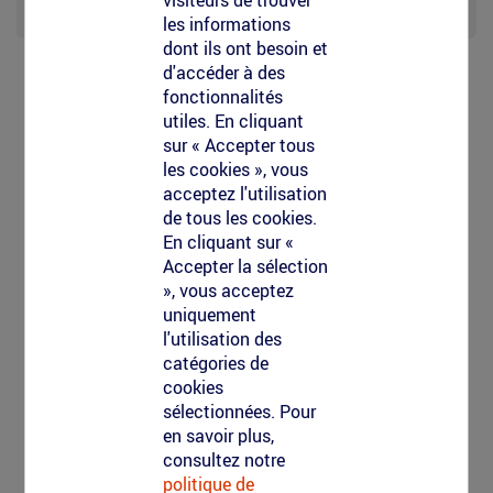
visiteurs de trouver
événementiel
les informations
dont ils ont besoin et
d'accéder à des
fonctionnalités
picto-
POSE ET DÉPOSE DES MARQUAGES
utiles. En cliquant
sur « Accepter tous
pose-
les cookies », vous
acceptez l'utilisation
depose-
Nous nous chargeons aussi du nettoyage des
de tous les cookies.
marquage.svg
marquage au sol.
Avec nos camions tout équipés et
En cliquant sur «
totalement insonorisés, nous pouvons retirer et
Accepter la sélection
nettoyer dans un temps record tous les marquages à
», vous acceptez
la fin de l’événement.
uniquement
l'utilisation des
catégories de
cookies
sélectionnées. Pour
Contactez-nous
en savoir plus,
consultez notre
politique de
Vous avez un projet et vous souhaitez le chiffrer ?