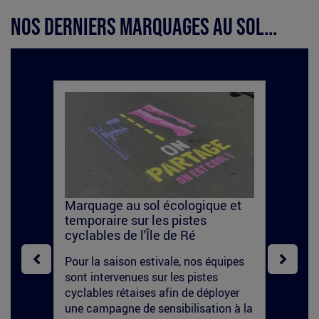
Nos derniers marquages au sol...
Marquager
ma
au
so
sol
ug
sur
2.
une
Marquage au sol écologique et
Str
temporaire sur les pistes
éco
piste
cyclables de l'Île de Ré
Une
end
cyclable
Pour la saison estivale, nos équipes
À l’
sont intervenues sur les pistes
te ?
Wee
cyclables rétaises afin de déployer
Bord
une campagne de sensibilisation à la