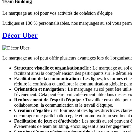
Team Building
Le marquage au sol pour vos activités de cohésion d'équipe
Ludiques et 100 % personnalisables, nos marquages au sol vous permette
Décor Uber
Le marquage au sol peut offrir plusieurs avantages lors de l'organisatio
Structure visuelle et organisationnelle :
Le marquage au sol cré
facilitant ainsi la compréhension des participants sur le déroule
Facilitation de la communication :
Les lignes, les formes et l
réduire la confusion et améliorer la communication globale penda
Orientation et navigation :
Le marquage au sol peut être utilisé
l'événement. Cela peut être particulièrement utile dans des espac
Renforcement de l'esprit d'équipe :
Travailler ensemble pour s
collaboration, la communication et le travail d'équipe.
Création d'égalité :
En fournissant des lignes directrices claire
encourager une participation égale et promouvoir un sentiment d
Facilitation de jeux et d'activités :
Les motifs au sol peuvent êt
événements de team building, encourageant ainsi l'engagement d
Création d'une expérience mémorable :
Un marquage au sol c