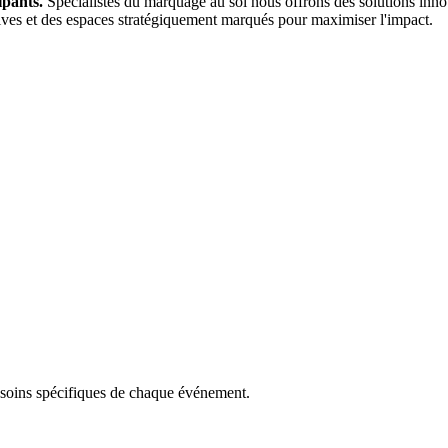
ipants.
Spécialistes du marquage au sol nous offrons des solutions inno
ives et des espaces stratégiquement marqués pour maximiser l'impact.
besoins spécifiques de chaque événement.