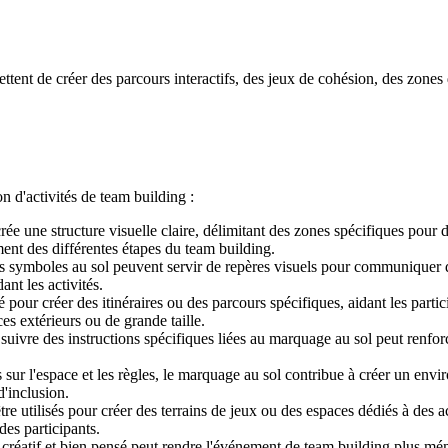
nt de créer des parcours interactifs, des jeux de cohésion, des zones d
n d'activités de team building :
e une structure visuelle claire, délimitant des zones spécifiques pour di
ment des différentes étapes du team building.
es symboles au sol peuvent servir de repères visuels pour communiquer d
nt les activités.
 pour créer des itinéraires ou des parcours spécifiques, aidant les partic
es extérieurs ou de grande taille.
uivre des instructions spécifiques liées au marquage au sol peut renfor
s sur l'espace et les règles, le marquage au sol contribue à créer un envi
'inclusion.
re utilisés pour créer des terrains de jeux ou des espaces dédiés à des 
es participants.
réatif et bien pensé peut rendre l'événement de team building plus mémo